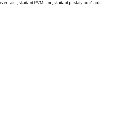
 eurais, įskaitant PVM ir neįskaitant pristatymo išlaidų.
KONTAKT
info@matti.