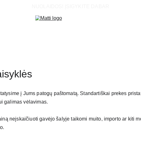
NUOLAIDOS! ĮSIGYKITE DABAR
aisyklės
tatysime į Jums patogų paštomatą. Standartiškai prekes pristat
i galimas vėlavimas. 
ainą neįskaičiuoti gavėjo šalyje taikomi muito, importo ar kiti 
o.