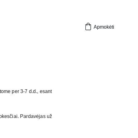
Apmokėti
ome per 3-7 d.d., esant 
mokesčiai. Pardavėjas už 