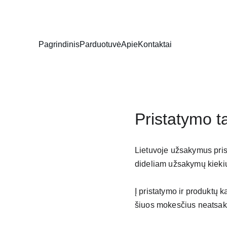
Pagrindinis
Parduotuvė
Apie
Kontaktai
Pristatymo t
Lietuvoje užsakymus pris
dideliam užsakymų kiekiu
Į pristatymo ir produktų k
šiuos mokesčius neatsak